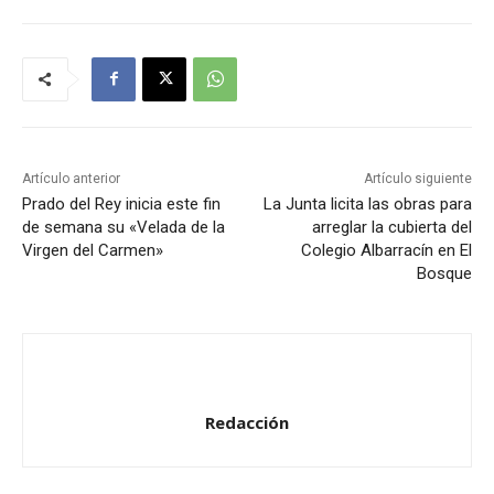
o
d
u
c
t
o
r
Artículo anterior
Artículo siguiente
d
Prado del Rey inicia este fin
La Junta licita las obras para
de semana su «Velada de la
arreglar la cubierta del
e
Virgen del Carmen»
Colegio Albarracín en El
a
Bosque
u
d
i
o
Redacción