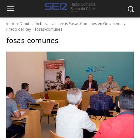
Inicio
Diputación buscará nuevas Fosas Comunes en Grazalema y
Prado del Rey
fosas-comunes
fosas-comunes