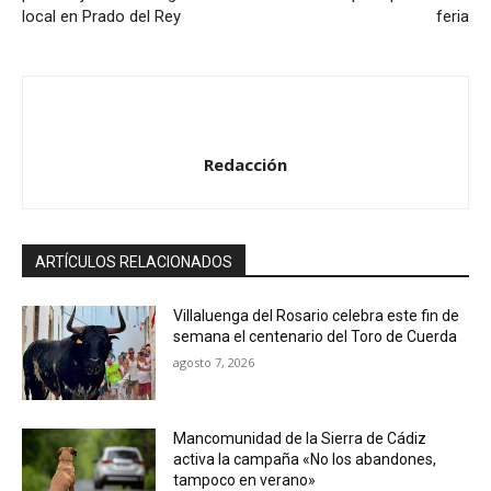
local en Prado del Rey
feria
a
u
d
i
o
Redacción
ARTÍCULOS RELACIONADOS
Villaluenga del Rosario celebra este fin de
semana el centenario del Toro de Cuerda
agosto 7, 2026
Mancomunidad de la Sierra de Cádiz
activa la campaña «No los abandones,
tampoco en verano»