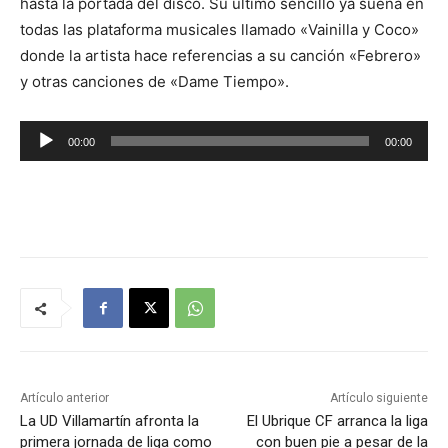
hasta la portada del disco. Su último sencillo ya suena en
todas las plataforma musicales llamado «Vainilla y Coco»
donde la artista hace referencias a su canción «Febrero»
y otras canciones de «Dame Tiempo».
R
00:00
00:00
e
p
r
o
d
u
c
t
o
r
Artículo anterior
Artículo siguiente
d
La UD Villamartín afronta la
El Ubrique CF arranca la liga
primera jornada de liga como
con buen pie a pesar de la
e