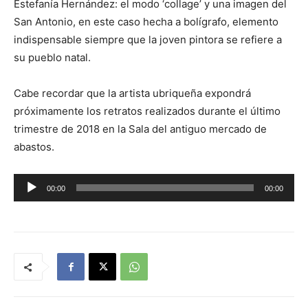
Estefanía Hernández: el modo ‘collage’ y una imagen del
San Antonio, en este caso hecha a bolígrafo, elemento
indispensable siempre que la joven pintora se refiere a
su pueblo natal.
Cabe recordar que la artista ubriqueña expondrá
próximamente los retratos realizados durante el último
trimestre de 2018 en la Sala del antiguo mercado de
abastos.
R
00:00
00:00
e
p
r
o
d
u
c