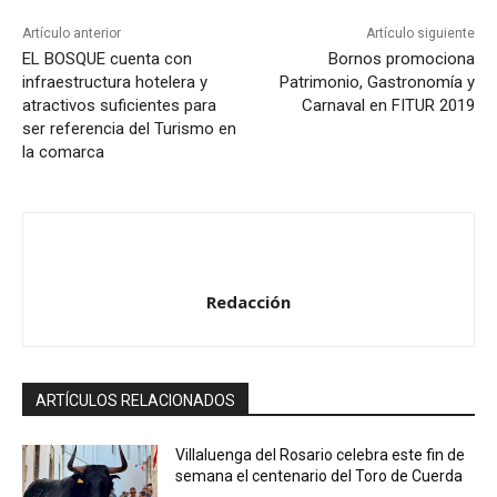
t
Artículo anterior
Artículo siguiente
o
EL BOSQUE cuenta con
Bornos promociona
infraestructura hotelera y
Patrimonio, Gastronomía y
r
atractivos suficientes para
Carnaval en FITUR 2019
d
ser referencia del Turismo en
e
la comarca
a
u
d
i
o
Redacción
ARTÍCULOS RELACIONADOS
Villaluenga del Rosario celebra este fin de
semana el centenario del Toro de Cuerda