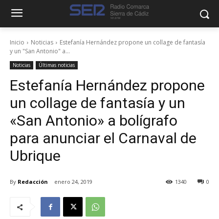
Inicio
Noticias
Estefanía Hernández propone un collage de fantasía
y un "San Antonio" a...
Noticias
Últimas noticias
Estefanía Hernández propone
un collage de fantasía y un
«San Antonio» a bolígrafo
para anunciar el Carnaval de
Ubrique
By
Redacción
enero 24, 2019
1340
0