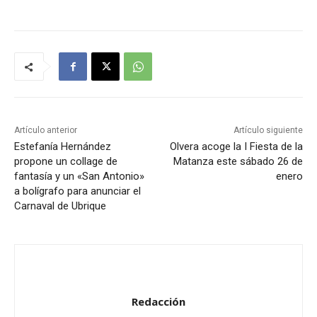
p
r
o
d
u
c
t
Artículo anterior
Artículo siguiente
o
Estefanía Hernández
Olvera acoge la I Fiesta de la
propone un collage de
Matanza este sábado 26 de
r
fantasía y un «San Antonio»
enero
d
a bolígrafo para anunciar el
e
Carnaval de Ubrique
a
u
d
i
o
Redacción