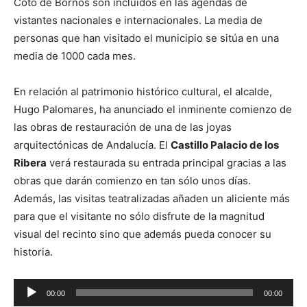
Coto de Bornos son incluidos en las agendas de
vistantes nacionales e internacionales. La media de
personas que han visitado el municipio se sitúa en una
media de 1000 cada mes.
En relación al patrimonio histórico cultural, el alcalde,
Hugo Palomares, ha anunciado el inminente comienzo de
las obras de restauración de una de las joyas
arquitectónicas de Andalucía. El
Castillo Palacio de los
Ribera
verá restaurada su entrada principal gracias a las
obras que darán comienzo en tan sólo unos días.
Además, las visitas teatralizadas añaden un aliciente más
para que el visitante no sólo disfrute de la magnitud
visual del recinto sino que además pueda conocer su
historia.
R
00:00
00:00
e