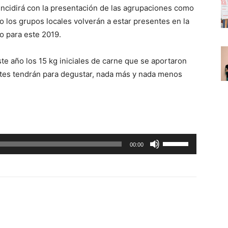
oincidirá con la presentación de las agrupaciones como
o los grupos locales volverán a estar presentes en la
o para este 2019.
te año los 15 kg iniciales de carne que se aportaron
entes tendrán para degustar, nada más y nada menos
U
00:00
t
i
l
i
z
a