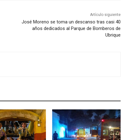
l
a
Artículo siguiente
s
José Moreno se toma un descanso tras casi 40
t
años dedicados al Parque de Bomberos de
Ubrique
e
c
l
a
s
d
e
f
l
e
c
h
a