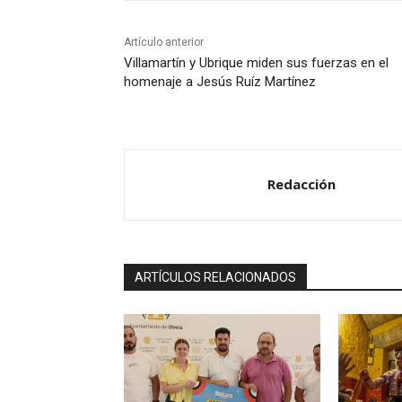
c
t
Artículo anterior
o
Villamartín y Ubrique miden sus fuerzas en el
r
homenaje a Jesús Ruíz Martínez
d
e
a
u
Redacción
d
i
o
ARTÍCULOS RELACIONADOS