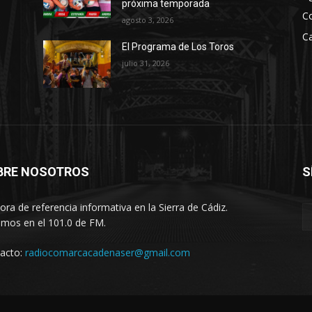
próxima temporada
C
m
agosto 3, 2026
e
Ca
El Programa de Los Toros
n
julio 31, 2026
t
a
r
o
d
i
BRE NOSOTROS
S
s
m
ora de referencia informativa en la Sierra de Cádiz.
i
imos en el 101.0 de FM.
n
u
acto:
radiocomarcacadenaser@gmail.com
i
r
e