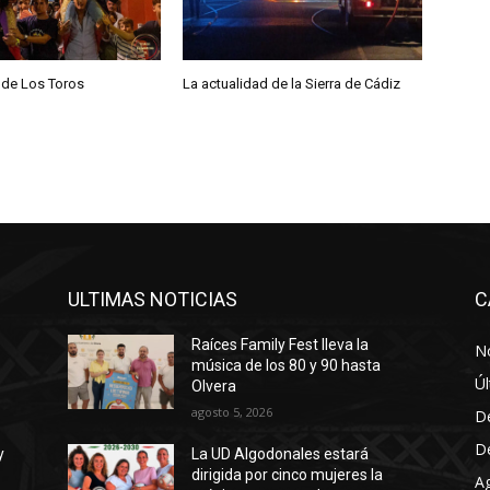
a
r
r
 de Los Toros
La actualidad de la Sierra de Cádiz
i
b
a
/
a
b
a
j
ULTIMAS NOTICIAS
C
o
p
Raíces Family Fest lleva la
No
música de los 80 y 90 hasta
a
Úl
Olvera
r
agosto 5, 2026
D
a
D
y
La UD Algodonales estará
a
dirigida por cinco mujeres la
A
u