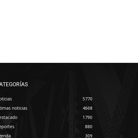
ATEGORÍAS
ticias
5770
timas noticias
4668
estacado
1790
eportes
880
genda
309