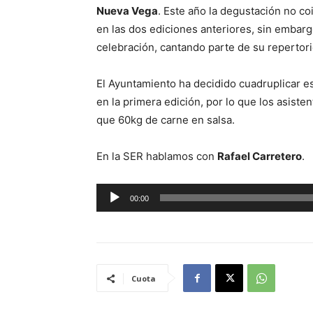
Nueva Vega
. Este año la degustación no c
en las dos ediciones anteriores, sin embarg
celebración, cantando parte de su repertori
El Ayuntamiento ha decidido cuadruplicar es
en la primera edición, por lo que los asist
que 60kg de carne en salsa.
En la SER hablamos con
Rafael Carretero
.
R
00:00
e
p
r
o
Cuota
d
u