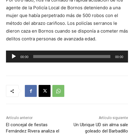
agente de la Policía Local de Bornos deteniendo a una
mujer que había perpetrado más de 500 robos con el
método del abrazo cariñoso. Los policías serranos le
dieron caza en Bornos cuando se disponía a cometer más
delitos contra personas de avanzada edad.
R
00:00
00:00
e
p
r
o
d
u
c
t
Artículo anterior
Artículo siguiente
o
El concejal de fiestas
Un Ubrique UD sin alma sale
Fernández Rivera analiza el
goleado del Barbadillo
r