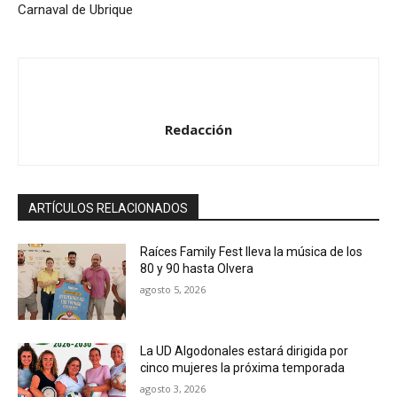
Carnaval de Ubrique
d
e
a
u
d
Redacción
i
o
ARTÍCULOS RELACIONADOS
Raíces Family Fest lleva la música de los
80 y 90 hasta Olvera
agosto 5, 2026
La UD Algodonales estará dirigida por
cinco mujeres la próxima temporada
agosto 3, 2026