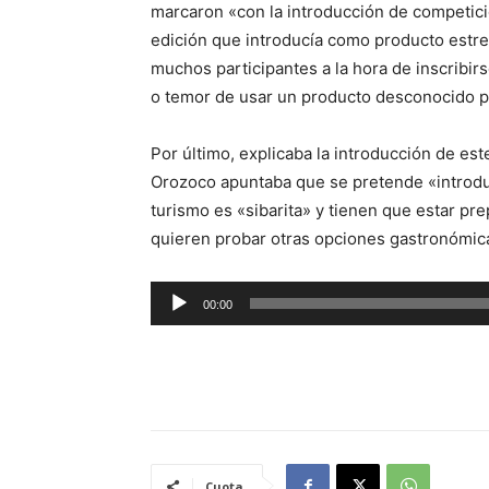
marcaron «con la introducción de competicio
edición que introducía como producto estrel
muchos participantes a la hora de inscribir
o temor de usar un producto desconocido pa
Por último, explicaba la introducción de est
Orozoco apuntaba que se pretende «introduci
turismo es «sibarita» y tienen que estar pre
quieren probar otras opciones gastronómic
R
00:00
e
p
r
o
d
u
Cuota