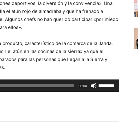
nes deportivos, la diversión y la convivencia». Una
la el atún rojo de almadraba y que ha frenado a
se. Algunos chefs no han querido participar «por miedo
ra ellos».
e producto, característico de la comarca de la Janda.
r el atún en las cocinas de la sierra» ya que el
parados para las personas que llegan a la Sierra y
as.
U
00:00
t
i
l
i
z
a