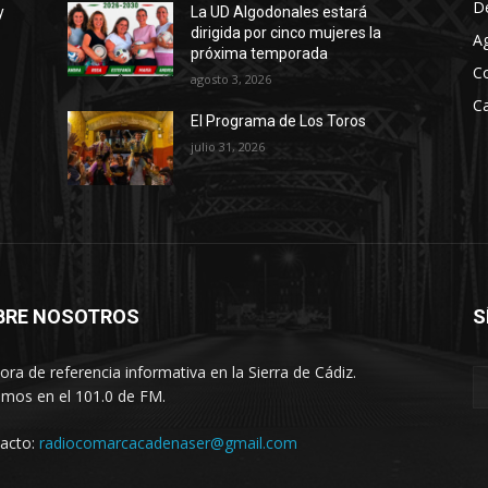
D
y
La UD Algodonales estará
m
dirigida por cinco mujeres la
A
e
próxima temporada
C
n
agosto 3, 2026
t
Ca
El Programa de Los Toros
a
julio 31, 2026
r
o
d
i
s
m
BRE NOSOTROS
S
i
n
ora de referencia informativa en la Sierra de Cádiz.
u
imos en el 101.0 de FM.
i
acto:
radiocomarcacadenaser@gmail.com
r
e