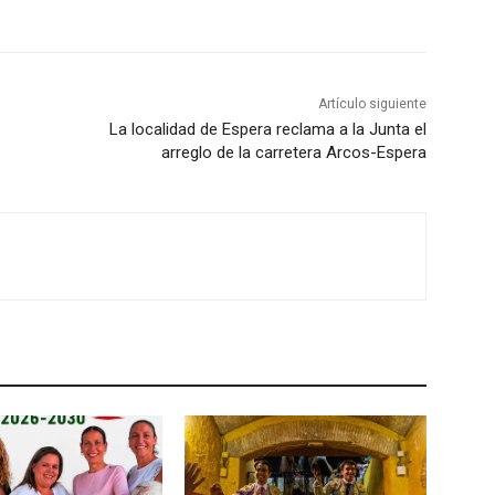
l
a
s
t
Artículo siguiente
e
La localidad de Espera reclama a la Junta el
c
arreglo de la carretera Arcos-Espera
l
a
s
d
e
f
l
e
c
h
a
a