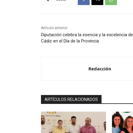
c
t
o
r
Artículo anterior
d
Diputación celebra la esencia y la excelencia de
e
Cádiz en el Día de la Provincia
a
u
d
Redacción
i
o
ARTÍCULOS RELACIONADOS