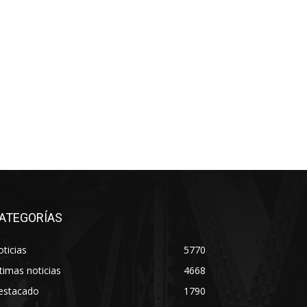
ATEGORÍAS
ticias
5770
timas noticias
4668
estacado
1790