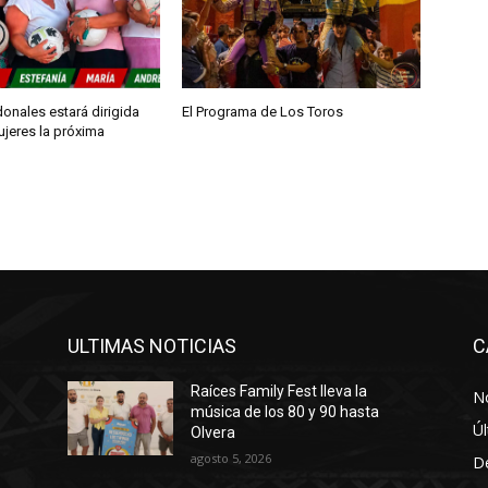
r
r
i
b
onales estará dirigida
El Programa de Los Toros
ujeres la próxima
a
/
a
b
a
j
o
p
ULTIMAS NOTICIAS
C
a
Raíces Family Fest lleva la
r
No
música de los 80 y 90 hasta
a
Úl
Olvera
a
agosto 5, 2026
D
u