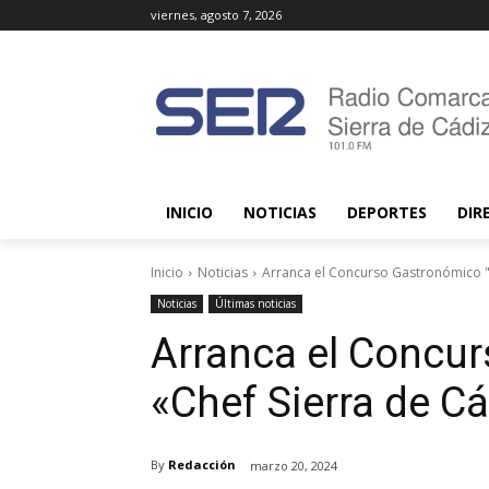
viernes, agosto 7, 2026
INICIO
NOTICIAS
DEPORTES
DIR
Inicio
Noticias
Arranca el Concurso Gastronómico "
Noticias
Últimas noticias
Arranca el Concu
«Chef Sierra de C
By
Redacción
marzo 20, 2024