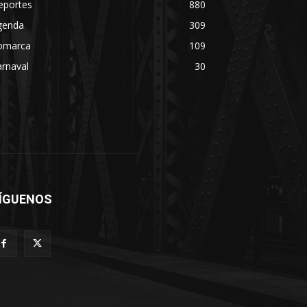
eportes
880
genda
309
omarca
109
rnaval
30
ÍGUENOS