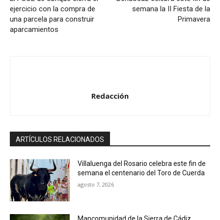
ejercicio con la compra de
semana la II Fiesta de la
e
una parcela para construir
Primavera
a
aparcamientos
u
d
i
o
Redacción
ARTÍCULOS RELACIONADOS
Villaluenga del Rosario celebra este fin de
semana el centenario del Toro de Cuerda
agosto 7, 2026
Mancomunidad de la Sierra de Cádiz