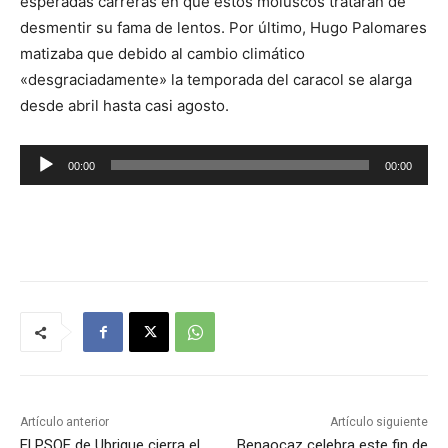
esperadas carreras en que estos moluscos tratarán de
desmentir su fama de lentos. Por último, Hugo Palomares
matizaba que debido al cambio climático
«desgraciadamente» la temporada del caracol se alarga
desde abril hasta casi agosto.
R
00:00
00:00
e
p
r
o
d
u
c
t
o
r
Artículo anterior
Artículo siguiente
d
El PSOE de Ubrique cierra el
Benaocaz celebra este fin de