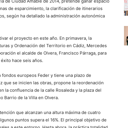
toria de Ciudad Amable de 2014, pretende ganar espacio
as de esparcimiento, la clarificación de itinerarios
os, según ha detallado la administración autonómica
ivar el proyecto en este año. En primavera, la
cturas y Ordenación del Territorio en Cádiz, Mercedes
ración el alcalde de Olvera, Francisco Párraga, para
 éxito hace seis años.
on fondos europeos Feder y tiene una plazo de
 que se inicien las obras, propone la reordenación
la confluencia de la calle Rosaleda y la plaza del
 Barrio de la Villa en Olvera.
ntención que alcanzan una altura máxima de cuatro
gunos puntos supera el 16%. El principal objetivo de
les a este entorno. Hasta ahora, la práctica totalidad