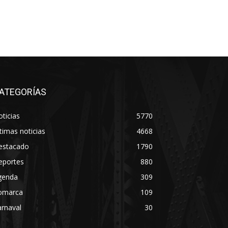
ATEGORÍAS
ticias
5770
timas noticias
4668
estacado
1790
eportes
880
genda
309
omarca
109
rnaval
30