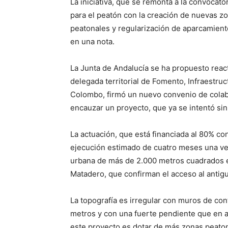
La iniciativa, que se remonta a la convoca
para el peatón con la creación de nuevas zon
peatonales y regularización de aparcamient
en una nota.
La Junta de Andalucía se ha propuesto react
delegada territorial de Fomento, Infraestru
Colombo, firmó un nuevo convenio de colabo
encauzar un proyecto, que ya se intentó sin
La actuación, que está financiada al 80% c
ejecución estimado de cuatro meses una vez
urbana de más de 2.000 metros cuadrados en 
Matadero, que confirman el acceso al antiguo
La topografía es irregular con muros de co
metros y con una fuerte pendiente que en al
este proyecto es dotar de más zonas peatona