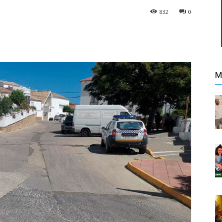
832
0
M