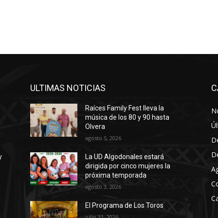
ULTIMAS NOTICIAS
C
Raíces Family Fest lleva la
No
música de los 80 y 90 hasta
Úl
Olvera
agosto 5, 2026
D
D
y
La UD Algodonales estará
dirigida por cinco mujeres la
A
próxima temporada
C
agosto 3, 2026
Ca
El Programa de Los Toros
julio 31, 2026