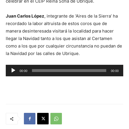
celebrar en el CEIP Reina Sofía de Ubrique.
Juan Carlos López
, integrante de ‘Aires de la Sierra’ ha
recordado la labor altruista de estos coros que de
manera desinteresada visitará la localidad para hacer
llegar la Navidad tanto a los que asistan al Certamen
como a los que por cualquier circunstancia no puedan de
la Navidad por las calles de Ubrique.
R
00:00
00:00
e
p
r
o
d
u
c
t