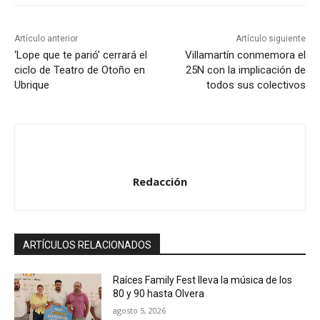
o
r
Artículo anterior
Artículo siguiente
d
‘Lope que te parió’ cerrará el
Villamartín conmemora el
ciclo de Teatro de Otoño en
25N con la implicación de
e
Ubrique
todos sus colectivos
a
u
d
i
o
Redacción
ARTÍCULOS RELACIONADOS
Raíces Family Fest lleva la música de los
80 y 90 hasta Olvera
agosto 5, 2026