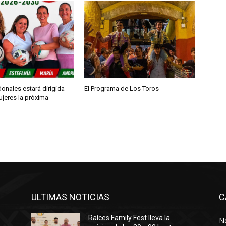
h
a
a
r
r
i
b
onales estará dirigida
El Programa de Los Toros
ujeres la próxima
a
/
a
b
a
j
o
p
ULTIMAS NOTICIAS
C
a
Raíces Family Fest lleva la
r
No