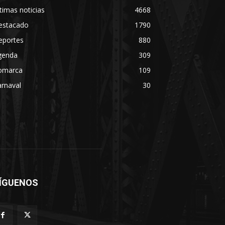
timas noticias
4668
estacado
1790
eportes
880
genda
309
omarca
109
rnaval
30
ÍGUENOS