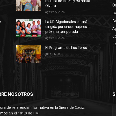
música de los 80 y 90 hasta
a
Úl
Olvera
a
agosto 5, 2026
D
u
D
y
La UD Algodonales estará
m
dirigida por cinco mujeres la
A
e
próxima temporada
C
n
agosto 3, 2026
t
Ca
El Programa de Los Toros
a
julio 31, 2026
r
o
d
i
s
m
BRE NOSOTROS
S
i
n
ora de referencia informativa en la Sierra de Cádiz.
u
imos en el 101.0 de FM.