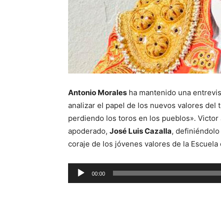
Antonio Morales
ha mantenido una entrevis
analizar el papel de los nuevos valores del 
perdiendo los toros en los pueblos». Victor
apoderado,
José Luis Cazalla
, definiéndol
coraje de los jóvenes valores de la Escuela
R
00:00
e
p
r
o