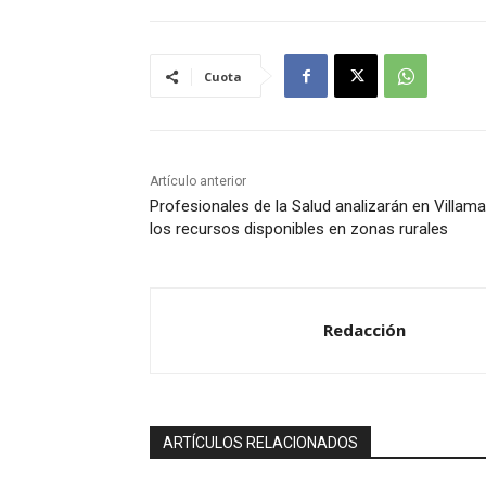
d
u
Cuota
c
t
o
r
Artículo anterior
d
Profesionales de la Salud analizarán en Villama
e
los recursos disponibles en zonas rurales
a
u
d
Redacción
i
o
ARTÍCULOS RELACIONADOS