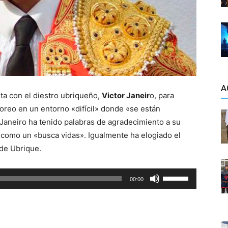
A
ta con el diestro ubriqueño,
Victor Janeir
o, para
toreo en un entorno «difícil» donde «se están
 Janeiro ha tenido palabras de agradecimiento a su
o como un «busca vidas». Igualmente ha elogiado el
 de Ubrique.
U
00:00
t
i
l
i