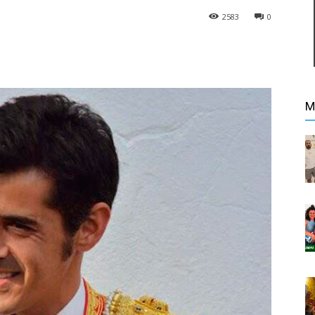
2583
0
M