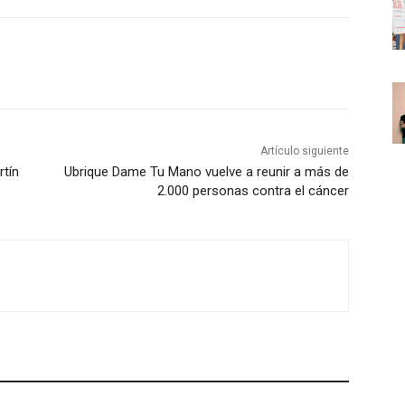
z
a
l
a
s
t
Artículo siguiente
e
rtín
Ubrique Dame Tu Mano vuelve a reunir a más de
c
2.000 personas contra el cáncer
l
a
s
d
e
f
l
e
c