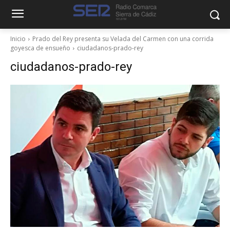
Inicio
Prado del Rey presenta su Velada del Carmen con una corrida
goyesca de ensueño
ciudadanos-prado-rey
ciudadanos-prado-rey