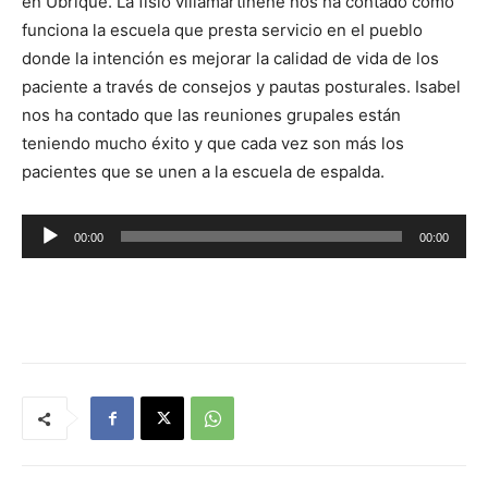
en Ubrique. La fisio villamartinene nos ha contado cómo
funciona la escuela que presta servicio en el pueblo
donde la intención es mejorar la calidad de vida de los
paciente a través de consejos y pautas posturales. Isabel
nos ha contado que las reuniones grupales están
teniendo mucho éxito y que cada vez son más los
pacientes que se unen a la escuela de espalda.
R
00:00
00:00
e
p
r
o
d
u
c
t
o