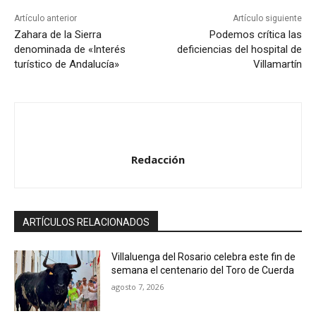
r
Artículo anterior
Artículo siguiente
d
Zahara de la Sierra
Podemos crítica las
denominada de «Interés
deficiencias del hospital de
e
turístico de Andalucía»
Villamartín
a
u
d
i
o
Redacción
ARTÍCULOS RELACIONADOS
Villaluenga del Rosario celebra este fin de
semana el centenario del Toro de Cuerda
agosto 7, 2026