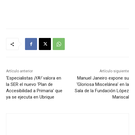
p
r
o
d
u
c
t
o
r
Artículo anterior
Artículo siguiente
d
‘Especialistas ¡YA!´valora en
Manuel Janeiro expone su
la SER el nuevo ‘Plan de
‘Gloriosa Miscelánea’ en la
e
Accesibilidad a Primaria’ que
Sala de la Fundación López
a
ya se ejecuta en Ubrique
Mariscal
u
d
i
o