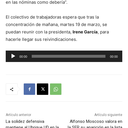
en las nóminas como debería”.
El colectivo de trabajadoras espera que tras la
concentración de mañana, martes 19 de marzo, se
puedan reunir con la presidenta,
Irene García
, para
hacerle llegar sus reivindicaciones.
R
00:00
00:00
e
p
r
o
d
u
c
t
Artículo anterior
Artículo siguiente
o
La solidez defensiva
Alfonso Moscoso valora en
mantiene al Ubrique UD en la
la SER su aparición en la lista