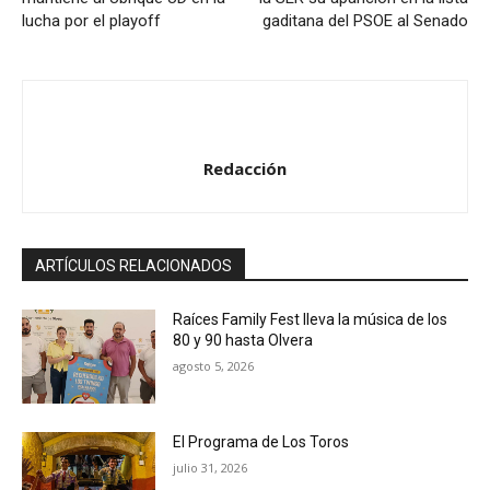
r
lucha por el playoff
gaditana del PSOE al Senado
d
e
a
u
d
Redacción
i
o
ARTÍCULOS RELACIONADOS
Raíces Family Fest lleva la música de los
80 y 90 hasta Olvera
agosto 5, 2026
El Programa de Los Toros
julio 31, 2026