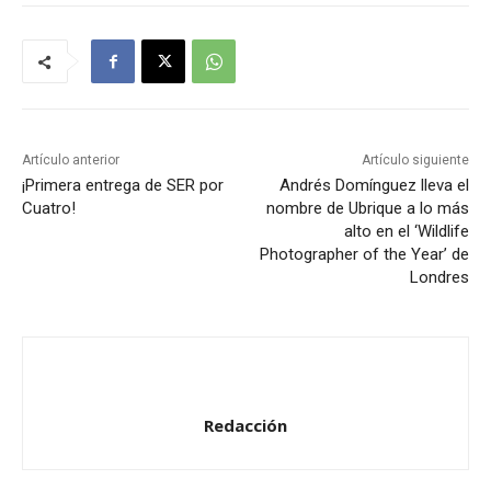
r
o
d
u
c
t
Artículo anterior
Artículo siguiente
o
¡Primera entrega de SER por
Andrés Domínguez lleva el
Cuatro!
nombre de Ubrique a lo más
r
alto en el ‘Wildlife
d
Photographer of the Year’ de
e
Londres
a
u
d
i
o
Redacción