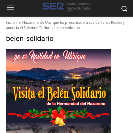
Inicio
El Nazareno de Ubrique ha presentado a sus Carteros Reales y
anuncia el Solemne Triduo
belen-solidario
belen-solidario