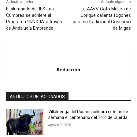
t
Artículo anterior
Artículo siguiente
o
El alumnado del IES Las
La AAVV Coto Mulera de
Cumbres se adhiere al
Ubrique calienta fogones
r
Programa ‘INNICIA’ a través
para su tradicional Concurso
d
de Andalucía Emprende
de Migas
e
a
u
d
i
Redacción
o
ARTÍCULOS RELACIONADOS
Villaluenga del Rosario celebra este fin de
semana el centenario del Toro de Cuerda
agosto 7, 2026