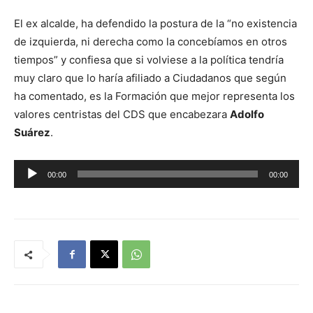
El ex alcalde, ha defendido la postura de la “no existencia
de izquierda, ni derecha como la concebíamos en otros
tiempos” y confiesa que si volviese a la política tendría
muy claro que lo haría afiliado a Ciudadanos que según
ha comentado, es la Formación que mejor representa los
valores centristas del CDS que encabezara
Adolfo
Suárez
.
R
00:00
00:00
e
p
r
o
d
u
c