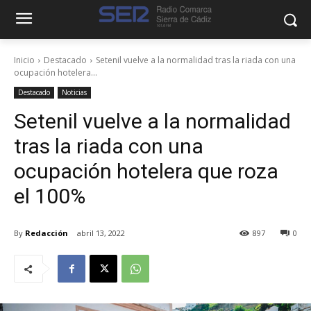
Inicio
Destacado
Setenil vuelve a la normalidad tras la riada con una
ocupación hotelera...
Destacado
Noticias
Setenil vuelve a la normalidad
tras la riada con una
ocupación hotelera que roza
el 100%
By
Redacción
abril 13, 2022
897
0