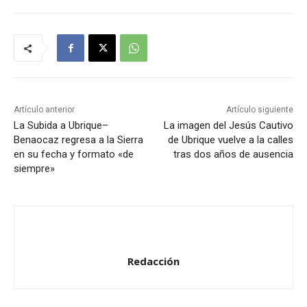
d
u
c
t
o
r
Artículo anterior
Artículo siguiente
d
La Subida a Ubrique–
La imagen del Jesús Cautivo
Benaocaz regresa a la Sierra
de Ubrique vuelve a la calles
e
en su fecha y formato «de
tras dos años de ausencia
a
siempre»
u
d
i
o
Redacción