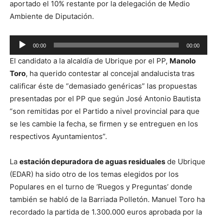
aportado el 10% restante por la delegación de Medio
Ambiente de Diputación.
R
00:00
00:00
e
El candidato a la alcaldía de Ubrique por el PP,
Manolo
p
Toro
, ha querido contestar al concejal andalucista tras
r
calificar éste de “demasiado genéricas” las propuestas
o
presentadas por el PP que según José Antonio Bautista
d
“son remitidas por el Partido a nivel provincial para que
u
se les cambie la fecha, se firmen y se entreguen en los
c
respectivos Ayuntamientos”.
t
o
La
estación depuradora de aguas residuales
de Ubrique
r
(EDAR) ha sido otro de los temas elegidos por los
d
Populares en el turno de ‘Ruegos y Preguntas’ donde
e
también se habló de la Barriada Polletón. Manuel Toro ha
a
recordado la partida de 1.300.000 euros aprobada por la