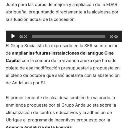
u
Junta para las obras de mejora y ampliación de le EDAR
d
ubriqueña, preguntando directamente a la alcaldesa por
i
la situación actual de la concesión.
o
R
00:00
00:00
e
El Grupo Socialista ha expresado en la SER su intención
p
de
ampliar las futuras instalaciones del antiguo Cine
r
Capitol
con la compra de la vivienda anexa que ha sido
o
objeto de esa modificación presupuestaria propuesta en
d
el pleno de octubre que salió adelante con la abstención
u
de Andalucía por Sí.
c
t
El primer teniente de alcaldesa también ha valorado la
o
enmienda propuesta por el Grupo Andalucista sobre la
r
climatización de centros educativos y la adhesión de
d
Ubrique al programa de incentivos propuesto por la
e
Agencia Andaluza de la Energía
.