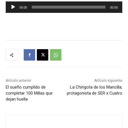
R
00:00
00:00
e
p
r
o
d
u
c
t
o
r
Artículo anterior
Artículo siguiente
d
El sueño cumplido de
La Chirigota de los Mancilla,
completar 100 Millas que
protagonista de SER x Cuatro
e
dejan huella
a
u
d
i