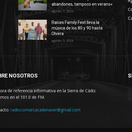
A
n
abandones, tampoco en verano»
C
agosto 7, 2026
t
Ca
a
Raíces Family Fest lleva la
r
música de los 80 y 90 hasta
Olvera
o
agosto 5, 2026
d
i
s
m
i
BRE NOSOTROS
S
n
u
ora de referencia informativa en la Sierra de Cádiz.
i
imos en el 101.0 de FM.
r
acto:
radiocomarcacadenaser@gmail.com
e
l
v