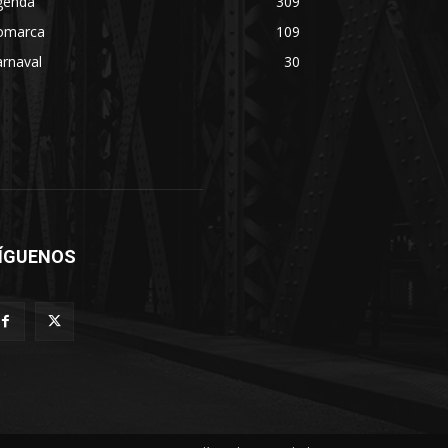
genda
309
omarca
109
rnaval
30
ÍGUENOS