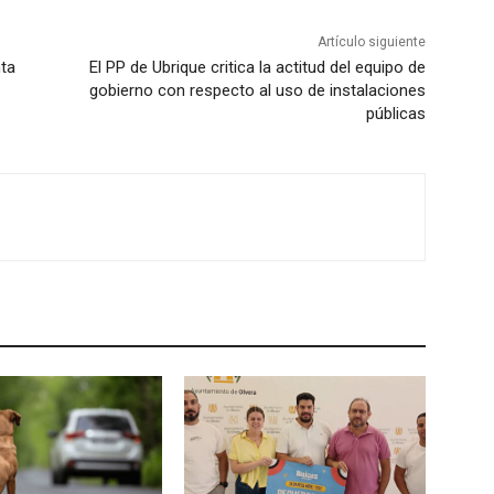
t
Artículo siguiente
e
nta
El PP de Ubrique critica la actitud del equipo de
c
gobierno con respecto al uso de instalaciones
públicas
l
a
s
d
e
f
l
e
c
h
a
a
r
r