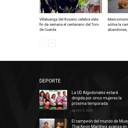
Villaluenga del Rosario celebra este
Mancomunida
fin de semana el centenario del Toro
activa la c
de Cuerda
abandones,
DEPORTE
La UD Algodonales estará
dirigida por cinco mujeres la
próxima temporada
agosto 3, 2026
El campeón del mundo de Mua
Thai Kevin Martínez avanza en