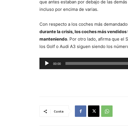
que antes estaban por debajo de las demás 
incluso por encima de varias.
Con respecto a los coches más demandados 
durante la crisis, los coches más vendidos
manteniendo
. Por otro lado, afirma que e
los Golf o Audi A3 siguen siendo los númer
R
00:00
e
p
r
o
d
u
Cuota
c
t
o