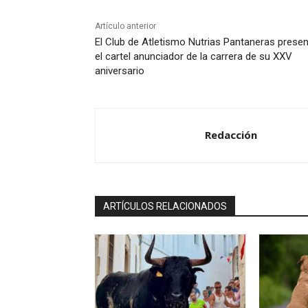
r
Artículo anterior
d
El Club de Atletismo Nutrias Pantaneras prese
e
el cartel anunciador de la carrera de su XXV
a
aniversario
u
d
i
Redacción
o
ARTÍCULOS RELACIONADOS