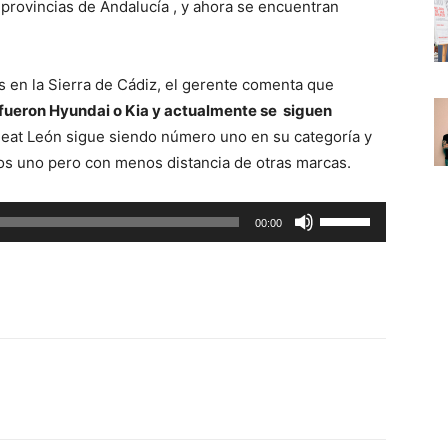
provincias de Andalucía , y ahora se encuentran
en la Sierra de Cádiz, el gerente comenta que
 fueron Hyundai o Kia y actualmente se siguen
l Seat León sigue siendo número uno en su categoría y
os uno pero con menos distancia de otras marcas.
U
00:00
t
i
l
i
z
a
l
a
s