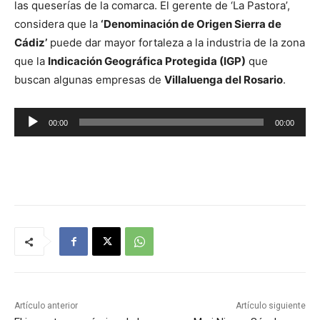
las queserías de la comarca. El gerente de ‘La Pastora’,
considera que la
‘Denominación de Origen Sierra de
Cádiz’
puede dar mayor fortaleza a la industria de la zona
que la
Indicación Geográfica Protegida (IGP)
que
buscan algunas empresas de
Villaluenga del Rosario
.
R
00:00
00:00
e
p
r
o
d
u
c
t
o
r
Artículo anterior
Artículo siguiente