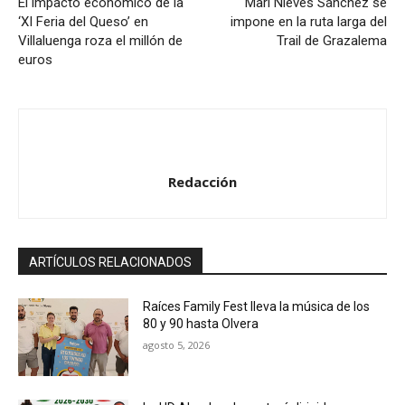
d
El impacto económico de la
Mari Nieves Sánchez se
‘XI Feria del Queso’ en
impone en la ruta larga del
e
Villaluenga roza el millón de
Trail de Grazalema
a
euros
u
d
i
o
Redacción
ARTÍCULOS RELACIONADOS
Raíces Family Fest lleva la música de los
80 y 90 hasta Olvera
agosto 5, 2026