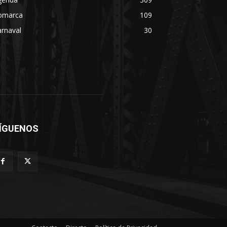
omarca
109
rnaval
30
ÍGUENOS