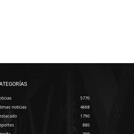
ATEGORÍAS
ticias
5770
timas noticias
4668
estacado
1790
eportes
880
genda
309