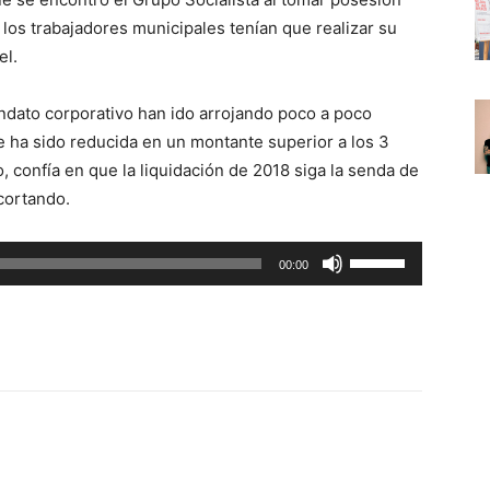
 los trabajadores municipales tenían que realizar su
el.
ndato corporativo han ido arrojando poco a poco
e ha sido reducida en un montante superior a los 3
o, confía en que la liquidación de 2018 siga la senda de
cortando.
U
00:00
t
i
l
i
z
a
l
a