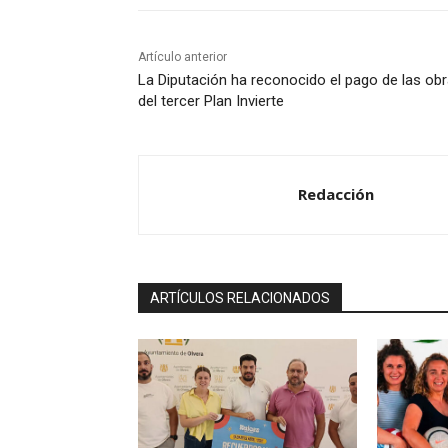
o
r
Artículo anterior
d
La Diputación ha reconocido el pago de las ob
e
del tercer Plan Invierte
a
u
d
Redacción
i
o
ARTÍCULOS RELACIONADOS