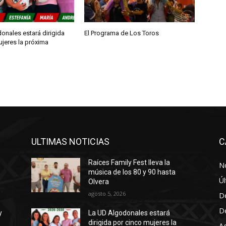
r
i
b
onales estará dirigida
El Programa de Los Toros
ujeres la próxima
a
/
a
b
a
j
o
p
ULTIMAS NOTICIAS
C
a
Raíces Family Fest lleva la
r
No
música de los 80 y 90 hasta
a
Úl
Olvera
a
agosto 5, 2026
D
u
D
y
La UD Algodonales estará
m
dirigida por cinco mujeres la
A