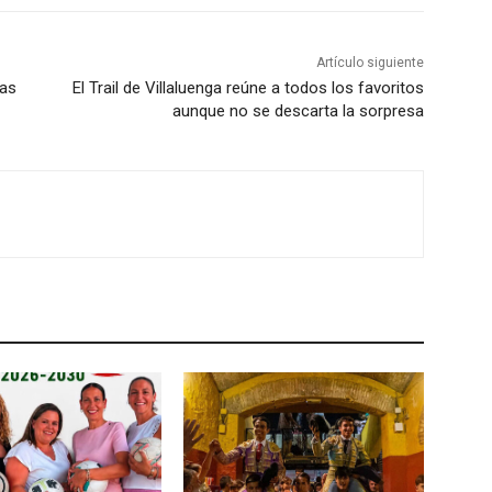
s
t
Artículo siguiente
e
ras
El Trail de Villaluenga reúne a todos los favoritos
c
aunque no se descarta la sorpresa
l
a
s
d
e
f
l
e
c
h
a
a
r