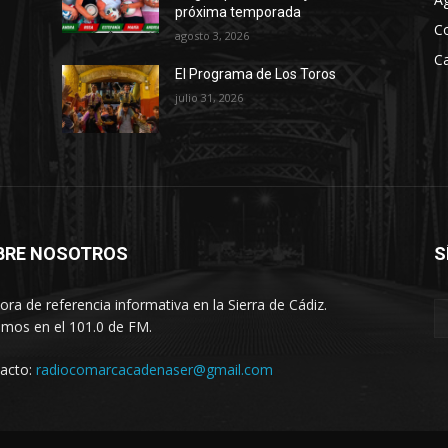
e
próxima temporada
C
n
agosto 3, 2026
t
Ca
El Programa de Los Toros
a
julio 31, 2026
r
o
d
i
s
m
BRE NOSOTROS
S
i
n
ora de referencia informativa en la Sierra de Cádiz.
u
imos en el 101.0 de FM.
i
acto:
radiocomarcacadenaser@gmail.com
r
e
l