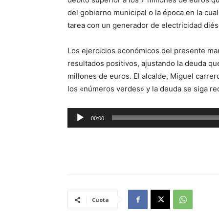
del gobierno municipal o la época en la cual
tarea con un generador de electricidad diés
Los ejercicios económicos del presente ma
resultados positivos, ajustando la deuda qu
millones de euros. El alcalde, Miguel carrer
los «números verdes» y la deuda se siga re
R
00:00
e
p
r
o
d
u
Cuota
c
t