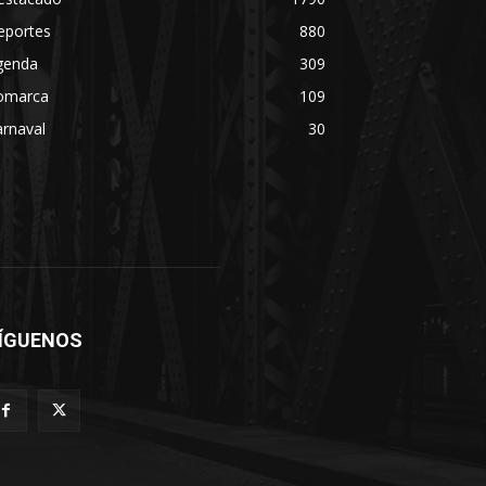
eportes
880
genda
309
omarca
109
rnaval
30
ÍGUENOS