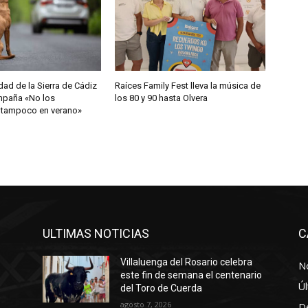
d de la Sierra de Cádiz
Raíces Family Fest lleva la música de
ampaña «No los
los 80 y 90 hasta Olvera
 tampoco en verano»
ULTIMAS NOTICIAS
C
Villaluenga del Rosario celebra
No
este fin de semana el centenario
Úl
del Toro de Cuerda
agosto 7, 2026
D