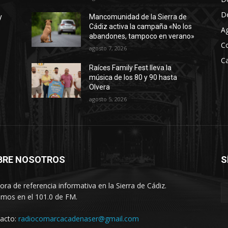
D
y
Mancomunidad de la Sierra de
Cádiz activa la campaña «No los
A
abandones, tampoco en verano»
C
agosto 7, 2026
Ca
Raíces Family Fest lleva la
música de los 80 y 90 hasta
Olvera
agosto 5, 2026
BRE NOSOTROS
S
ora de referencia informativa en la Sierra de Cádiz.
imos en el 101.0 de FM.
acto:
radiocomarcacadenaser@gmail.com