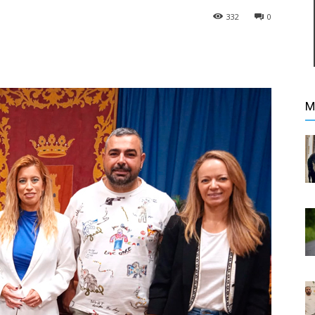
332
0
M