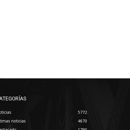
ATEGORÍAS
ticias
5772
timas noticias
4670
estacado
1790