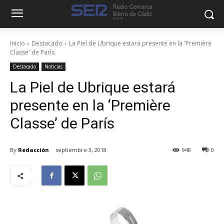
Inicio
Destacado
La Piel de Ubrique estará presente en la 'Première
Classe' de París
Destacado
Noticias
La Piel de Ubrique estará
presente en la ‘Première
Classe’ de París
By
Redacción
septiembre 3, 2018
948
0