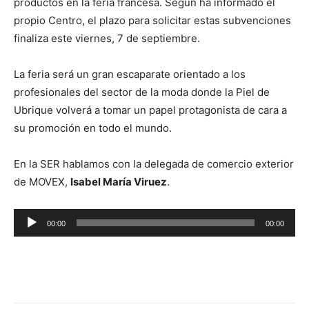
productos en la feria francesa. Según ha informado el
propio Centro, el plazo para solicitar estas subvenciones
finaliza este viernes, 7 de septiembre.
La feria será un gran escaparate orientado a los
profesionales del sector de la moda donde la Piel de
Ubrique volverá a tomar un papel protagonista de cara a
su promoción en todo el mundo.
En la SER hablamos con la delegada de comercio exterior
de MOVEX,
Isabel María Viruez
.
R
00:00
00:00
e
p
r
o
d