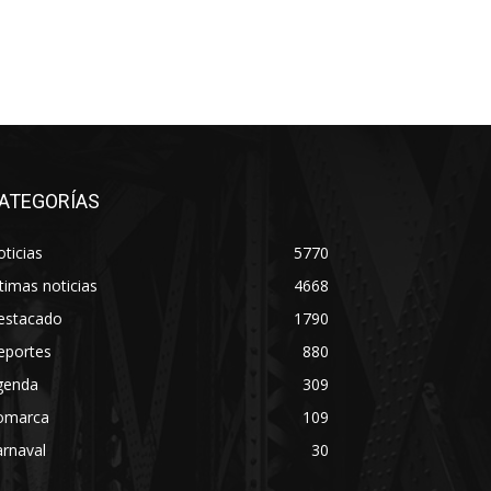
ATEGORÍAS
ticias
5770
timas noticias
4668
estacado
1790
eportes
880
genda
309
omarca
109
rnaval
30