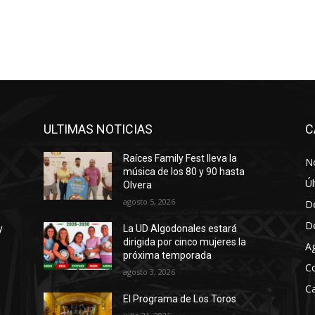
b
a
/
a
b
a
j
ULTIMAS NOTICIAS
C
o
Raíces Family Fest lleva la
p
No
música de los 80 y 90 hasta
a
Úl
Olvera
r
agosto 5, 2026
D
a
D
y
La UD Algodonales estará
a
dirigida por cinco mujeres la
A
u
próxima temporada
C
m
agosto 3, 2026
e
Ca
El Programa de Los Toros
n