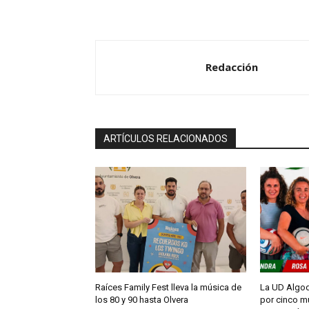
d
e
a
Redacción
u
d
i
o
ARTÍCULOS RELACIONADOS
Raíces Family Fest lleva la música de
La UD Algod
los 80 y 90 hasta Olvera
por cinco m