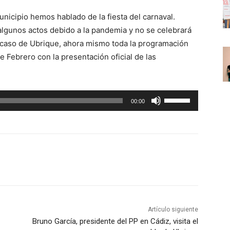
municipio hemos hablado de la fiesta del carnaval.
lgunos actos debido a la pandemia y no se celebrará
l caso de Ubrique, ahora mismo toda la programación
e Febrero con la presentación oficial de las
U
00:00
t
i
l
i
z
a
l
a
Artículo siguiente
s
Bruno García, presidente del PP en Cádiz, visita el
t