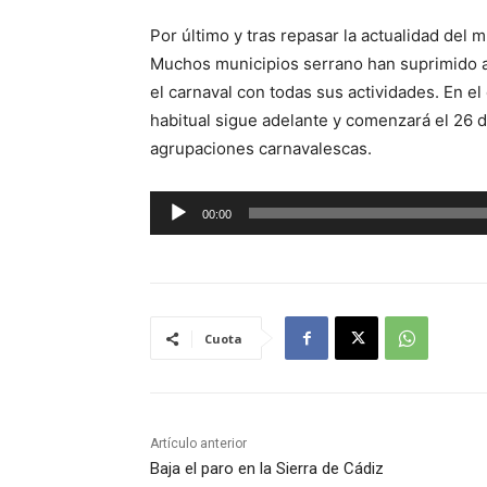
Por último y tras repasar la actualidad del 
Muchos municipios serrano han suprimido a
el carnaval con todas sus actividades. En e
habitual sigue adelante y comenzará el 26 d
agrupaciones carnavalescas.
R
00:00
e
p
r
o
Cuota
d
u
c
t
Artículo anterior
o
Baja el paro en la Sierra de Cádiz
r