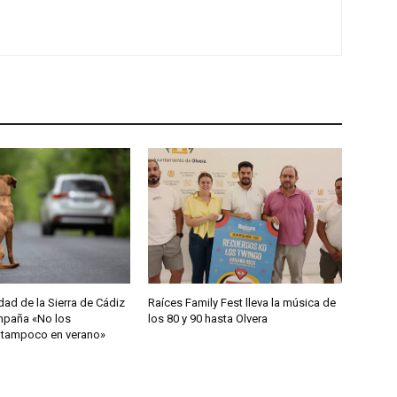
d
e
f
l
e
c
h
a
a
r
r
i
b
d de la Sierra de Cádiz
Raíces Family Fest lleva la música de
a
ampaña «No los
los 80 y 90 hasta Olvera
/
 tampoco en verano»
a
b