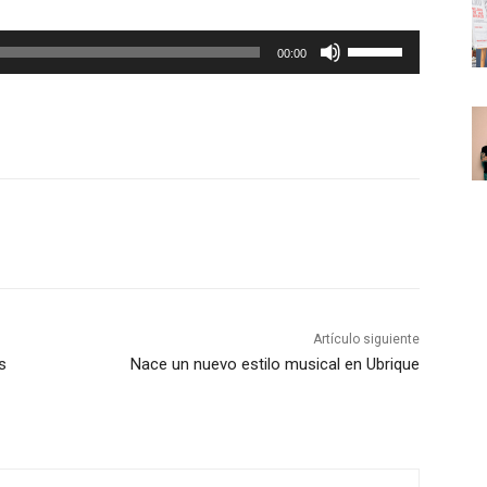
U
00:00
t
i
l
i
z
a
l
a
s
t
Artículo siguiente
e
s
Nace un nuevo estilo musical en Ubrique
c
l
a
s