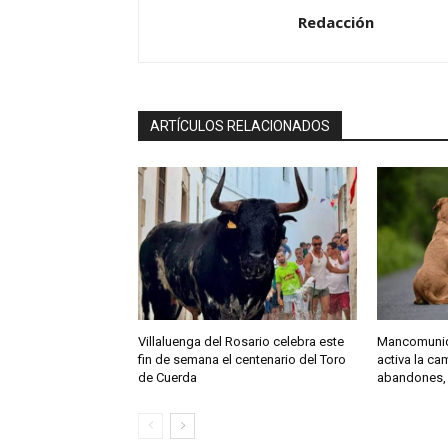
i
Redacción
o
ARTÍCULOS RELACIONADOS
Villaluenga del Rosario celebra este
Mancomunida
fin de semana el centenario del Toro
activa la c
de Cuerda
abandones,