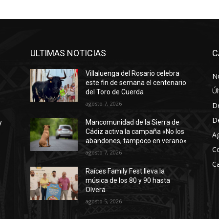
a
j
o
p
a
ULTIMAS NOTICIAS
C
r
Villaluenga del Rosario celebra
No
a
este fin de semana el centenario
a
Úl
del Toro de Cuerda
u
agosto 7, 2026
D
m
D
y
Mancomunidad de la Sierra de
e
Cádiz activa la campaña «No los
A
n
abandones, tampoco en verano»
C
agosto 7, 2026
t
Ca
a
Raíces Family Fest lleva la
r
música de los 80 y 90 hasta
Olvera
o
agosto 5, 2026
d
i