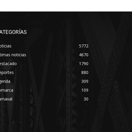
ATEGORÍAS
ticias
5772
timas noticias
4670
estacado
1790
eportes
880
genda
309
omarca
109
rnaval
30