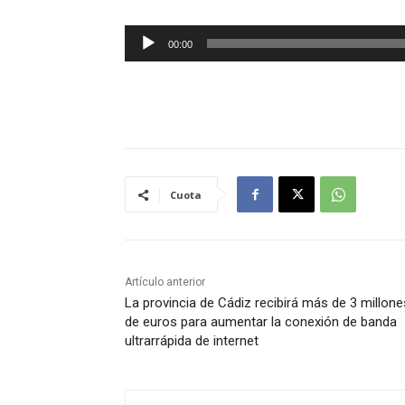
R
00:00
e
p
r
o
d
u
Cuota
c
t
o
r
Artículo anterior
d
La provincia de Cádiz recibirá más de 3 millone
e
de euros para aumentar la conexión de banda
a
ultrarrápida de internet
u
d