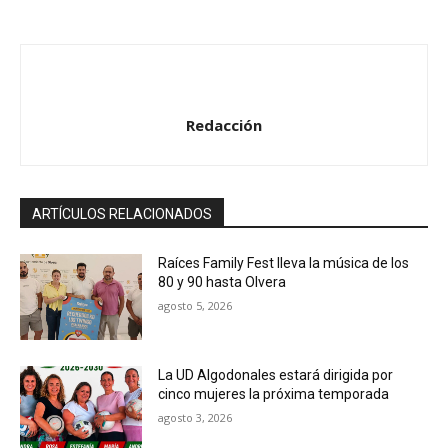
a
u
d
i
o
Redacción
ARTÍCULOS RELACIONADOS
Raíces Family Fest lleva la música de los
80 y 90 hasta Olvera
agosto 5, 2026
La UD Algodonales estará dirigida por
cinco mujeres la próxima temporada
agosto 3, 2026