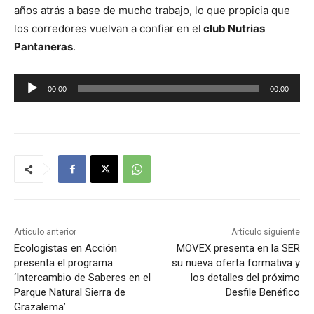
años atrás a base de mucho trabajo, lo que propicia que
los corredores vuelvan a confiar en el
club Nutrias
Pantaneras
.
R
00:00
00:00
e
p
r
o
d
u
c
t
Artículo anterior
Artículo siguiente
o
Ecologistas en Acción
MOVEX presenta en la SER
presenta el programa
su nueva oferta formativa y
r
‘Intercambio de Saberes en el
los detalles del próximo
d
Parque Natural Sierra de
Desfile Benéfico
e
Grazalema’