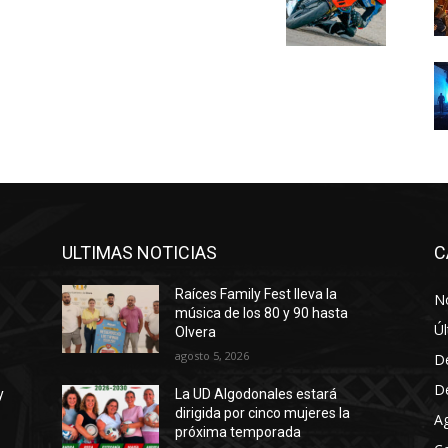
ULTIMAS NOTICIAS
C
Raíces Family Fest lleva la
No
música de los 80 y 90 hasta
Úl
Olvera
agosto 5, 2026
D
D
y
La UD Algodonales estará
dirigida por cinco mujeres la
A
próxima temporada