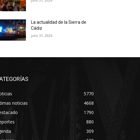
julio 31, 2026
La actualidad de la Sierra de
Cádiz
julio 31, 2026
ATEGORÍAS
ticias
5770
timas noticias
4668
estacado
1790
eportes
880
genda
309