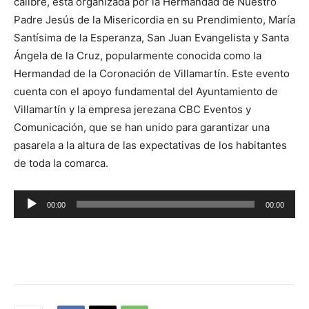
calibre, está organizada por la Hermandad de Nuestro
Padre Jesús de la Misericordia en su Prendimiento, María
Santísima de la Esperanza, San Juan Evangelista y Santa
Ángela de la Cruz, popularmente conocida como la
Hermandad de la Coronación de Villamartín. Este evento
cuenta con el apoyo fundamental del Ayuntamiento de
Villamartín y la empresa jerezana CBC Eventos y
Comunicación, que se han unido para garantizar una
pasarela a la altura de las expectativas de los habitantes
de toda la comarca.
R
00:00
00:00
e
p
r
o
d
u