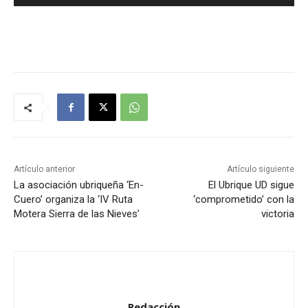
e
p
r
o
d
u
c
t
o
r
Artículo anterior
Artículo siguiente
d
La asociación ubriqueña ‘En-
El Ubrique UD sigue
Cuero’ organiza la ‘IV Ruta
‘comprometido’ con la
e
Motera Sierra de las Nieves’
victoria
a
u
d
i
o
Redacción