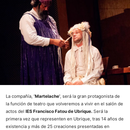
La compañía,
‘Martelache’
, será la gran protagonista de
la función de teatro que volveremos a vivir en el salón de
actos del
IES Francisco Fatou de Ubrique.
Será la
primera vez que representen en Ubrique, tras 14 años de
existencia y más de 25 creaciones presentadas en