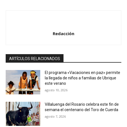
e
a
u
d
Redacción
i
o
ARTÍCULOS RELACIONADOS
El programa «Vacaciones en paz» permite
la llegada de niños a familias de Ubrique
este verano
agosto 10, 2026
Villaluenga del Rosario celebra este fin de
semana el centenario del Toro de Cuerda
agosto 7, 2026