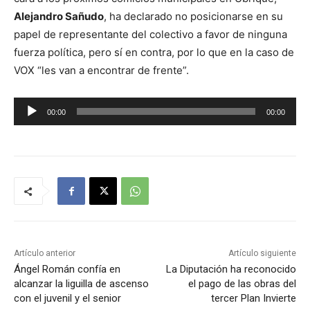
Alejandro Sañudo
, ha declarado no posicionarse en su
papel de representante del colectivo a favor de ninguna
fuerza política, pero sí en contra, por lo que en la caso de
VOX “les van a encontrar de frente”.
R
00:00
00:00
e
p
r
o
d
u
c
t
Artículo anterior
Artículo siguiente
o
Ángel Román confía en
La Diputación ha reconocido
alcanzar la liguilla de ascenso
el pago de las obras del
r
con el juvenil y el senior
tercer Plan Invierte
d