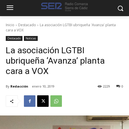
Inicio
Destacado
La asociación LGTBI ubriqueña 'Avanza' planta
cara a VOX
Destacado
Noticias
La asociación LGTBI
ubriqueña ‘Avanza’ planta
cara a VOX
By
Redacción
enero 10, 2019
2229
0