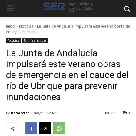
Inicio
Noticias
La Junta de Andalucía impulsará este verano obras de
emergencia en el...
Noticias
Últimas noticias
La Junta de Andalucía
impulsará este verano obras
de emergencia en el cauce del
río de Ubrique para prevenir
inundaciones
By
Redacción
mayo 15, 2026
231
0