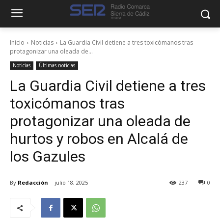
Inicio
Noticias
La Guardia Civil detiene a tres toxicómanos tras
protagonizar una oleada de...
Noticias
Últimas noticias
La Guardia Civil detiene a tres
toxicómanos tras
protagonizar una oleada de
hurtos y robos en Alcalá de
los Gazules
By
Redacción
julio 18, 2025
237
0