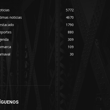
ticias
5772
timas noticias
4670
estacado
1790
eportes
880
genda
309
omarca
109
rnaval
30
ÍGUENOS