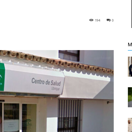
194
0
M