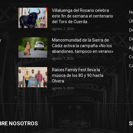
Villaluenga del Rosario celebra
No
este fin de semana el centenario
Úl
del Toro de Cuerda
agosto 7, 2026
D
D
y
Mancomunidad de la Sierra de
Cádiz activa la campaña «No los
A
abandones, tampoco en verano»
C
agosto 7, 2026
Ca
Raíces Family Fest lleva la
música de los 80 y 90 hasta
Olvera
agosto 5, 2026
BRE NOSOTROS
S