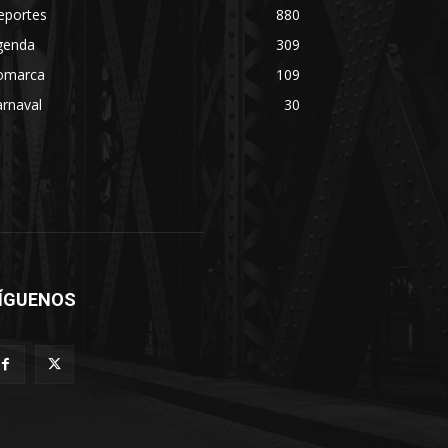
eportes
880
genda
309
omarca
109
rnaval
30
ÍGUENOS