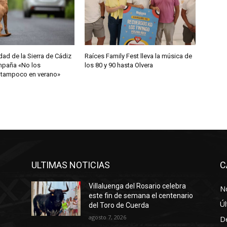
d de la Sierra de Cádiz
Raíces Family Fest lleva la música de
ampaña «No los
los 80 y 90 hasta Olvera
 tampoco en verano»
ULTIMAS NOTICIAS
C
Villaluenga del Rosario celebra
No
este fin de semana el centenario
Úl
del Toro de Cuerda
agosto 7, 2026
D