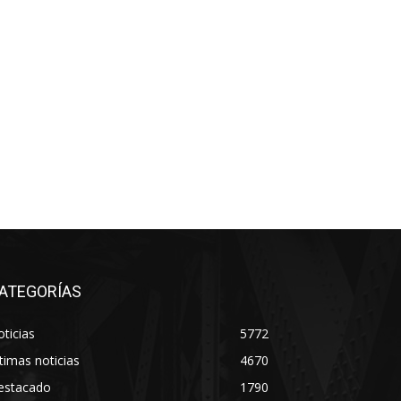
ATEGORÍAS
ticias
5772
timas noticias
4670
estacado
1790