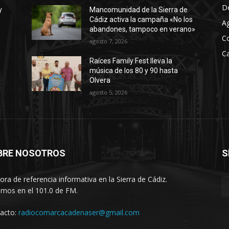
D
y
Mancomunidad de la Sierra de
Cádiz activa la campaña «No los
A
abandones, tampoco en verano»
C
agosto 7, 2026
Ca
Raíces Family Fest lleva la
música de los 80 y 90 hasta
Olvera
agosto 5, 2026
BRE NOSOTROS
S
ora de referencia informativa en la Sierra de Cádiz.
imos en el 101.0 de FM.
acto:
radiocomarcacadenaser@gmail.com