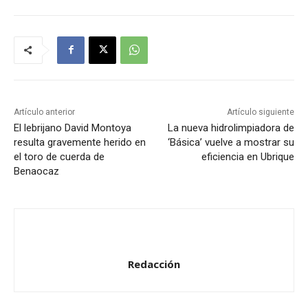
p
r
o
d
u
c
t
Artículo anterior
Artículo siguiente
o
El lebrijano David Montoya
La nueva hidrolimpiadora de
resulta gravemente herido en
‘Básica’ vuelve a mostrar su
r
el toro de cuerda de
eficiencia en Ubrique
d
Benaocaz
e
a
u
d
i
Redacción
o