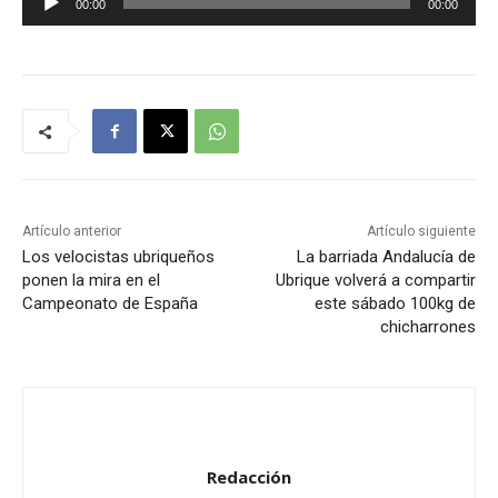
00:00
00:00
e
p
r
o
d
u
c
t
Artículo anterior
Artículo siguiente
o
Los velocistas ubriqueños
La barriada Andalucía de
ponen la mira en el
Ubrique volverá a compartir
r
Campeonato de España
este sábado 100kg de
d
chicharrones
e
a
u
d
i
Redacción
o