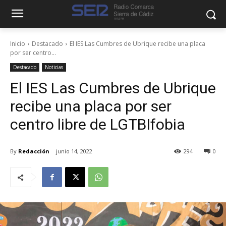
Inicio
Destacado
El IES Las Cumbres de Ubrique recibe una placa
por ser centro...
Destacado
Noticias
El IES Las Cumbres de Ubrique
recibe una placa por ser
centro libre de LGTBIfobia
By
Redacción
junio 14, 2022
294
0