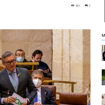
385
0
M