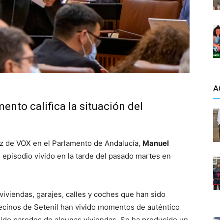
A
ento califica la situación del
oz de VOX en el Parlamento de Andalucía,
Manuel
 episodio vivido en la tarde del pasado martes en
viviendas, garajes, calles y coches que han sido
vecinos de Setenil han vivido momentos de auténtico
ido paredes de algunas viviendas. Se ha producido un