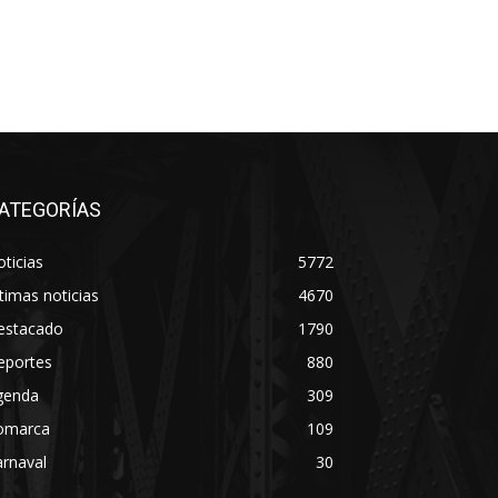
ATEGORÍAS
ticias
5772
timas noticias
4670
estacado
1790
eportes
880
genda
309
omarca
109
rnaval
30