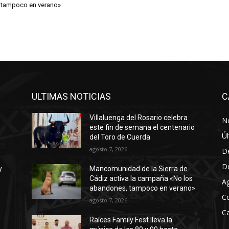
 tampoco en verano»
ULTIMAS NOTICIAS
C
Villaluenga del Rosario celebra
No
este fin de semana el centenario
Úl
del Toro de Cuerda
agosto 7, 2026
D
D
y
Mancomunidad de la Sierra de
Cádiz activa la campaña «No los
A
abandones, tampoco en verano»
C
agosto 7, 2026
Ca
Raíces Family Fest lleva la