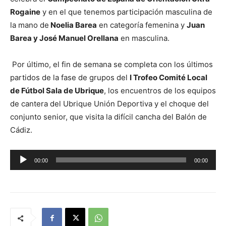
Rogaine
y en el que tenemos participación masculina de
la mano de
Noelia Barea
en categoría femenina y
Juan
Barea y José Manuel Orellana
en masculina.
Por último, el fin de semana se completa con los últimos
partidos de la fase de grupos del
I Trofeo Comité Local
de Fútbol Sala de Ubrique
, los encuentros de los equipos
de cantera del Ubrique Unión Deportiva y el choque del
conjunto senior, que visita la difícil cancha del Balón de
Cádiz.
R
00:00
00:00
e
p
r
o
d