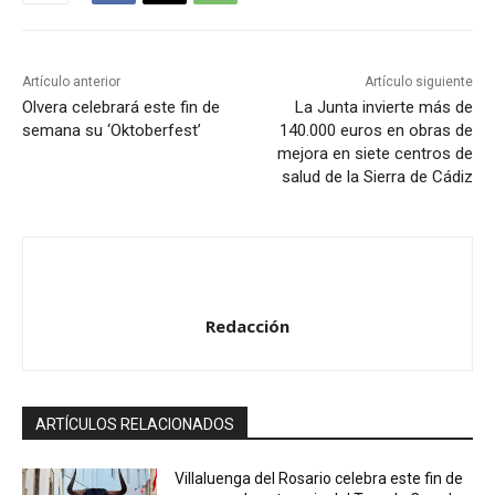
u
c
t
Artículo anterior
Artículo siguiente
o
Olvera celebrará este fin de
La Junta invierte más de
semana su ‘Oktoberfest’
140.000 euros en obras de
r
mejora en siete centros de
d
salud de la Sierra de Cádiz
e
a
u
d
i
Redacción
o
ARTÍCULOS RELACIONADOS
Villaluenga del Rosario celebra este fin de