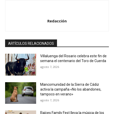
a
u
d
Redacción
i
o
ARTÍCULOS RELACIONADOS
Villaluenga del Rosario celebra este fin de
semana el centenario del Toro de Cuerda
agosto 7, 2026
Mancomunidad de la Sierra de Cádiz
activa la campaña «No los abandones,
tampoco en verano»
agosto 7, 2026
Raíces Family Fest lleva la música de los