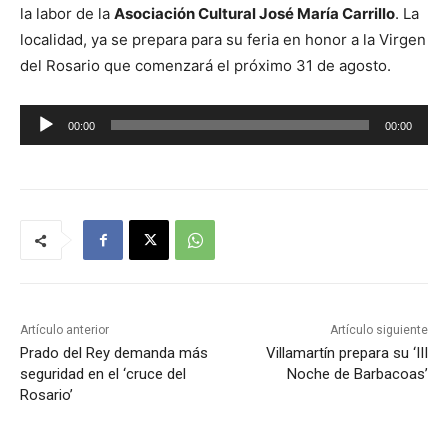
la labor de la
Asociación Cultural José María Carrillo
. La
localidad, ya se prepara para su feria en honor a la Virgen
del Rosario que comenzará el próximo 31 de agosto.
R
00:00
00:00
e
p
r
o
d
u
c
t
Artículo anterior
Artículo siguiente
o
Prado del Rey demanda más
Villamartín prepara su ‘III
seguridad en el ‘cruce del
Noche de Barbacoas’
r
Rosario’
d
e