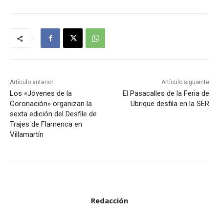
o
d
u
c
t
o
r
Artículo anterior
Artículo siguiente
d
Los «Jóvenes de la
El Pasacalles de la Feria de
Coronación» organizan la
Ubrique desfila en la SER
e
sexta edición del Desfile de
a
Trajes de Flamenca en
u
Villamartín
d
i
o
Redacción