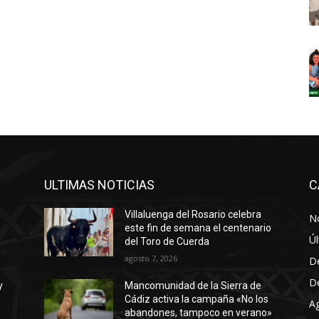
ULTIMAS NOTICIAS
C
Villaluenga del Rosario celebra
No
este fin de semana el centenario
Úl
del Toro de Cuerda
agosto 7, 2026
D
D
y
Mancomunidad de la Sierra de
Cádiz activa la campaña «No los
A
abandones, tampoco en verano»