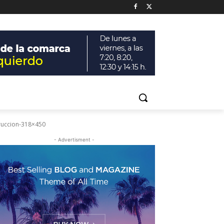
ruccion-318×450
- Advertisment -