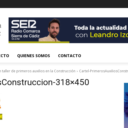
ECTO
QUIENES SOMOS
CONTACTO
n taller de primeros auxilios en la Construcción
Cartel-PrimerosAuxiliosConst
osConstruccion-318×450