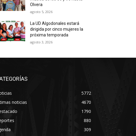
Olvera
agosto 5, 2026
La UD Algodonales estará
dirigida por cinco mujeres la
próxima temporada
agosto 3, 2026
ATEGORÍAS
ticias
5772
timas noticias
4670
estacado
1790
eportes
880
genda
309