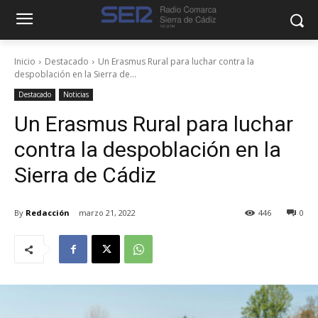
Inicio
Destacado
Un Erasmus Rural para luchar contra la
despoblación en la Sierra de...
Destacado
Noticias
Un Erasmus Rural para luchar
contra la despoblación en la
Sierra de Cádiz
By
Redacción
marzo 21, 2022
446
0