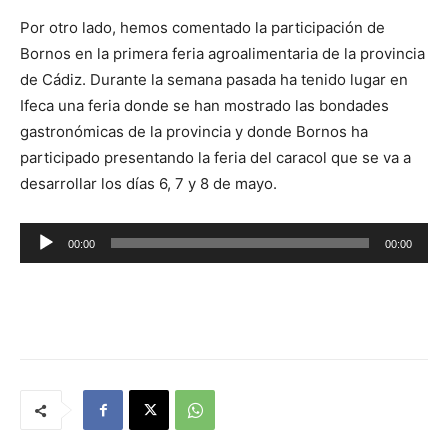
Por otro lado, hemos comentado la participación de
Bornos en la primera feria agroalimentaria de la provincia
de Cádiz. Durante la semana pasada ha tenido lugar en
Ifeca una feria donde se han mostrado las bondades
gastronómicas de la provincia y donde Bornos ha
participado presentando la feria del caracol que se va a
desarrollar los días 6, 7 y 8 de mayo.
R
00:00
00:00
e
p
r
o
d
u
c
t