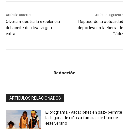
o
r
Artículo anterior
Artículo siguiente
d
Olvera muestra la excelencia
Repaso de la actualidad
del aceite de oliva virgen
deportiva en la Sierra de
e
extra
Cádiz
a
u
d
i
o
Redacción
ARTÍCULOS RELACIONADOS
El programa «Vacaciones en paz» permite
la llegada de niños a familias de Ubrique
este verano