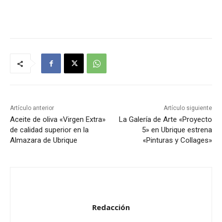
p
r
o
d
u
c
t
o
r
Artículo anterior
Artículo siguiente
d
Aceite de oliva «Virgen Extra»
La Galería de Arte «Proyecto
de calidad superior en la
5» en Ubrique estrena
e
Almazara de Ubrique
«Pinturas y Collages»
a
u
d
i
o
Redacción