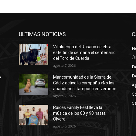
ULTIMAS NOTICIAS
C
Villaluenga del Rosario celebra
No
este fin de semana el centenario
Úl
del Toro de Cuerda
agosto 7, 2026
D
D
y
Mancomunidad de la Sierra de
Cádiz activa la campaña «No los
A
abandones, tampoco en verano»
C
agosto 7, 2026
Ca
Raíces Family Fest lleva la
música de los 80 y 90 hasta
Olvera
agosto 5, 2026