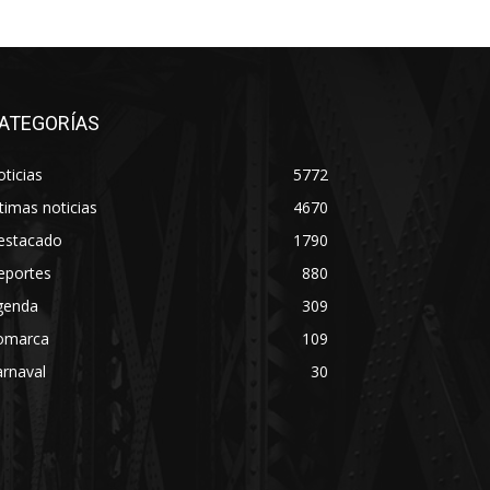
ATEGORÍAS
ticias
5772
timas noticias
4670
estacado
1790
eportes
880
genda
309
omarca
109
rnaval
30