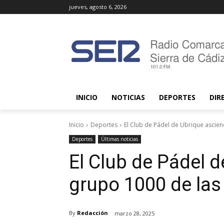
jueves, agosto 6, 2026
INICIO
NOTICIAS
DEPORTES
DIR
Inicio
Deportes
El Club de Pádel de Ubrique asciend
Deportes
Últimas noticias
El Club de Pádel d
grupo 1000 de las
By
Redacción
marzo 28, 2025