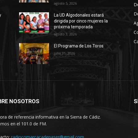
agosto 5, 2026
D
D
y
La UD Algodonales estará
dirigida por cinco mujeres la
A
próxima temporada
C
agosto 3, 2026
Ca
El Programa de Los Toros
julio 31, 2026
BRE NOSOTROS
S
ora de referencia informativa en la Sierra de Cádiz.
imos en el 101.0 de FM.
acto:
radiocomarcacadenaser@gmail.com