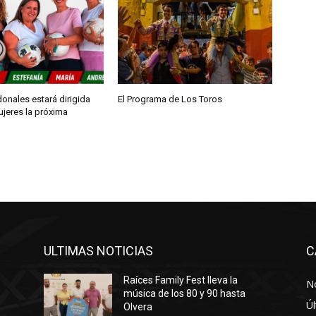
onales estará dirigida
El Programa de Los Toros
ujeres la próxima
ULTIMAS NOTICIAS
C
Raíces Family Fest lleva la
No
música de los 80 y 90 hasta
Úl
Olvera