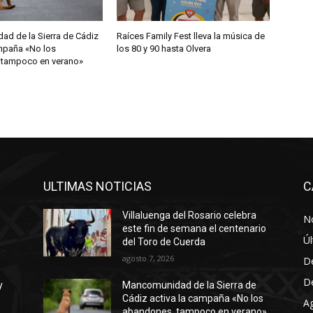
d de la Sierra de Cádiz
Raíces Family Fest lleva la música de
ampaña «No los
los 80 y 90 hasta Olvera
 tampoco en verano»
ULTIMAS NOTICIAS
C
Villaluenga del Rosario celebra
No
este fin de semana el centenario
Úl
del Toro de Cuerda
agosto 7, 2026
D
D
y
Mancomunidad de la Sierra de
Cádiz activa la campaña «No los
A
abandones, tampoco en verano»