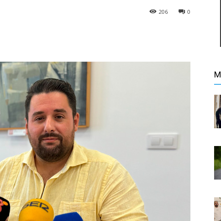
206
0
M