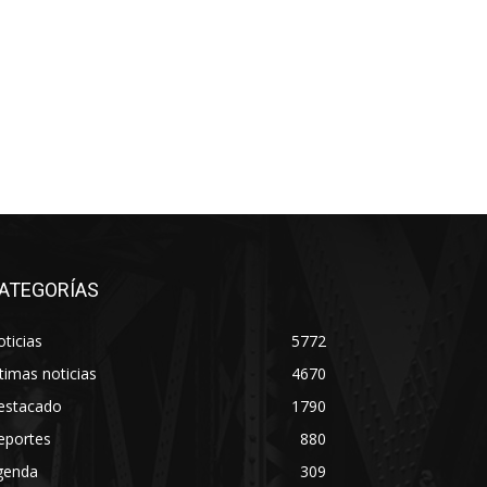
ATEGORÍAS
ticias
5772
timas noticias
4670
estacado
1790
eportes
880
genda
309