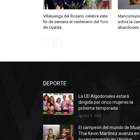
Villaluenga del Rosario celebra este
Mancomunida
fin de semana el centenario del Toro
activa la c
de Cuerda
abandones,
DEPORTE
La UD Algodonales estará
dirigida por cinco mujeres la
próxima temporada
agosto 3, 2026
El campeón del mundo de Mua
Thai Kevin Martínez avanza en
su recuperación en Ubrique